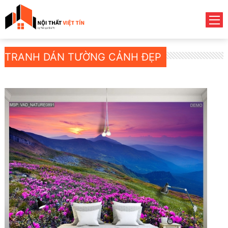
TRANH DÁN TƯỜNG CẢNH ĐẸP