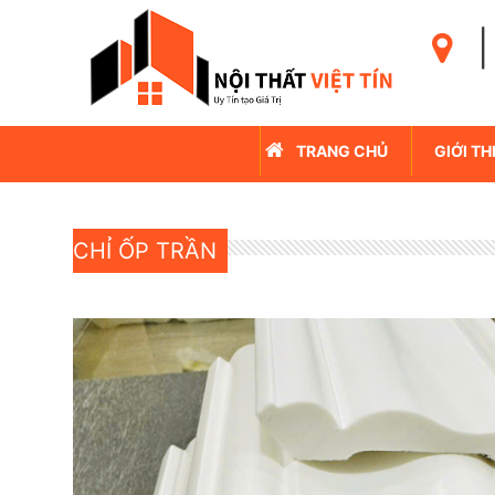
|
TRANG CHỦ
GIỚI TH
CHỈ ỐP TRẦN