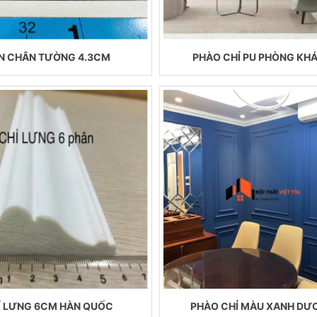
N CHÂN TƯỜNG 4.3CM
PHÀO CHỈ PU PHÒNG KH
Ỉ LƯNG 6CM HÀN QUỐC
PHÀO CHỈ MÀU XANH DƯ