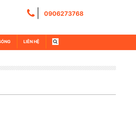
|
0906273768
SÓNG
LIÊN HỆ